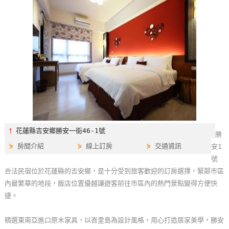
特
色
民
宿
全
球
租
車
⫯
花蓮縣吉安鄉勝安一街46-1號
勝
⋟
房間介紹
⋟
線上訂房
⋟
交通資訊
安1
網
號
紅
合法民宿位於花蓮縣的吉安鄉，是十分受到旅客歡迎的訂房選擇，緊鄰市區
帶
內最繁華的地段，飯店位置優越讓遊客前往市區內的熱門景點變得方便快
你
捷。
玩
精選東南亞進口原木家具，以峇里島為設計風格，用心打造居家美學，勝安