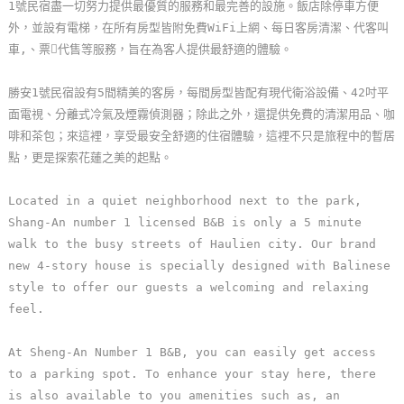
1號民宿盡一切努力提供最優質的服務和最完善的設施。飯店除停車方便
玩
外，並設有電梯，在所有房型皆附免費WiFi上網、每日客房清潔、代客叫
樂
車,、票代售等服務，旨在為客人提供最舒適的體驗。
地
圖
勝安1號民宿設有5間精美的客房，每間房型皆配有現代衛浴設備、42吋平
面電視、分離式冷氣及煙霧偵測器；除此之外，還提供免費的清潔用品、咖
顧
啡和茶包；來這裡，享受最安全舒適的住宿體驗，這裡不只是旅程中的暫居
客
點，更是探索花蓮之美的起點。
服
務
Located in a quiet neighborhood next to the park,
Shang-An number 1 licensed B&B is only a 5 minute
walk to the busy streets of Haulien city. Our brand
顧
new 4-story house is specially designed with Balinese
客
style to offer our guests a welcoming and relaxing
滿
feel.
意
度
At Sheng-An Number 1 B&B, you can easily get access
to a parking spot. To enhance your stay here, there
is also available to you amenities such as, an
訂