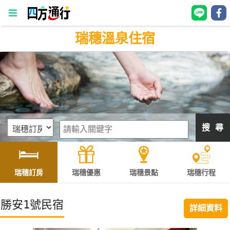
瑞穗溫泉住宿
四
方
通
行
訂
房
搜 尋
台
灣
訂
瑞穗訂房
瑞穗優惠
瑞穗景點
瑞穗行程
房
勝安1號民宿
詳細資料
直接跟飯店訂房
HOT