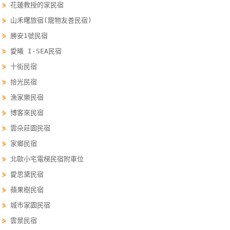
⋟
花蓮教授的家民宿
線
⋟
山禾曙旅宿(寵物友善民宿)
上
客
⋟
勝安1號民宿
服
⋟
愛曦 I-SEA民宿
⋟
十街民宿
⋟
拾光民宿
紅
利
⋟
漁家樂民宿
查
⋟
博客來民宿
詢
⋟
雲朵莊園民宿
⋟
家鄉民宿
訂
⋟
北歐小宅電梯民宿附車位
房
⋟
愛思黛民宿
Q&A
⋟
蘋果樹民宿
⋟
城市家園民宿
國
⋟
雲景民宿
旅