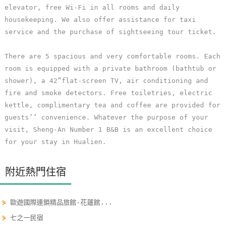
elevator, free Wi-Fi in all rooms and daily
單
housekeeping. We also offer assistance for taxi
管
service and the purchase of sightseeing tour ticket.
理
There are 5 spacious and very comfortable rooms. Each
room is equipped with a private bathroom (bathtub or
會
shower), a 42”flat-screen TV, air conditioning and
員
fire and smoke detectors. Free toiletries, electric
帳
kettle, complimentary tea and coffee are provided for
戶
guests’’ convenience. Whatever the purpose of your
visit, Sheng-An Number 1 B&B is an excellent choice
for your stay in Hualien.
客
服
聯
附近熱門住宿
絡
單
⋟
歐遊國際連鎖精品旅館-花蓮館...
⋟
七之一民宿
Line