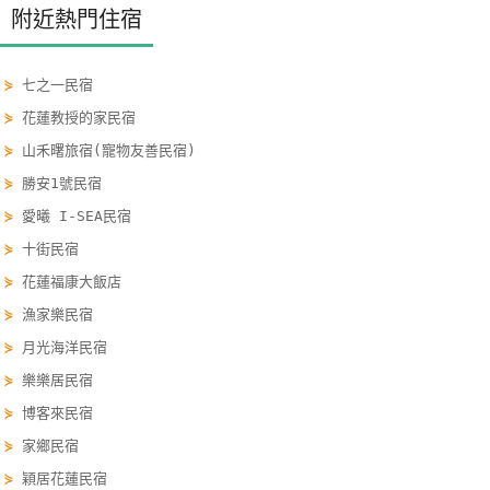
附近熱門住宿
玩
樂
地
⋟
七之一民宿
圖
⋟
花蓮教授的家民宿
⋟
山禾曙旅宿(寵物友善民宿)
顧
客
⋟
勝安1號民宿
服
⋟
愛曦 I-SEA民宿
務
⋟
十街民宿
⋟
花蓮福康大飯店
顧
⋟
漁家樂民宿
客
⋟
月光海洋民宿
滿
⋟
樂樂居民宿
意
度
⋟
博客來民宿
⋟
家鄉民宿
⋟
穎居花蓮民宿
訂