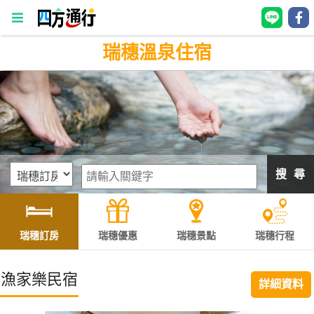
瑞穗溫泉住宿
四
方
通
行
訂
房
搜 尋
台
灣
訂
瑞穗訂房
瑞穗優惠
瑞穗景點
瑞穗行程
房
漁家樂民宿
詳細資料
直接跟飯店訂房
HOT