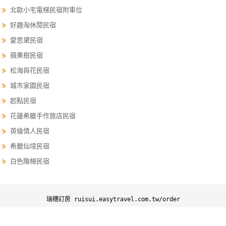
⋟
北歐小宅電梯民宿附車位
單
管
⋟
好趣淘休閒民宿
理
⋟
愛思黛民宿
⋟
蘋果樹民宿
會
⋟
松海與花民宿
員
⋟
城市家園民宿
帳
⋟
起點民宿
戶
⋟
花蓮希臘手作旅店民宿
⋟
英倫情人民宿
客
⋟
希臘仙境民宿
服
⋟
白色階梯民宿
聯
絡
單
瑞穗訂房 ruisui.easytravel.com.tw/order
瑞穗訂房
瑞穗優惠
瑞穗景點
瑞穗行程
Line