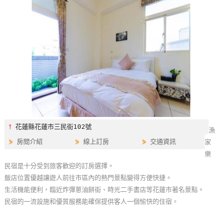
特
色
民
宿
全
球
租
車
⫯
花蓮縣花蓮市三民街102號
漁
⋟
房間介紹
⋟
線上訂房
⋟
交通資訊
家
網
樂
紅
民宿是十分受到旅客歡迎的訂房選擇。
帶
飯店位置優越讓遊人前往市區內的熱門景點變得方便快捷。
你
生活機能便利，臨近炸彈蔥油餅街、時光二手書店等花蓮市著名景點。
玩
民宿的一流設施和優質服務能確保提供客人一個愉快的住宿。