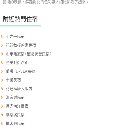
藝術的表徵，鮮艷對比的色彩讓人細胞熱活了起來。
玩
樂
附近熱門住宿
地
圖
⋟
七之一民宿
顧
⋟
花蓮教授的家民宿
客
⋟
山禾曙旅宿(寵物友善民宿)
服
務
⋟
勝安1號民宿
⋟
愛曦 I-SEA民宿
⋟
十街民宿
顧
客
⋟
花蓮福康大飯店
滿
⋟
漁家樂民宿
意
⋟
月光海洋民宿
度
⋟
樂樂居民宿
⋟
博客來民宿
訂