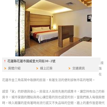
特
色
民
宿
全
球
租
車
⫯
花蓮縣花蓮市國威里大同街30-2號
座
⋟
房間介紹
⋟
線上訂房
⋟
交通資訊
落
網
在
紅
花蓮市金三角區鬧中取靜的民宿，有著生活的便利卻無市區的喧鬧。
帶
你
感受「家」的舒適與安心。民宿主人採用先進的感應卡，讓您持有自己的新
玩
房卡，城市家園的體貼與用心讓您看的到也感受的到。當我們進入每個房間
時，映入眼簾的是有著時尚流行感又不失品味的空間，牆上的畫作皆是現代