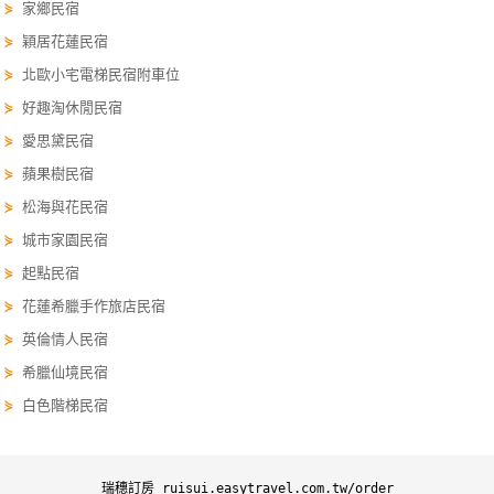
⋟
家鄉民宿
單
⋟
穎居花蓮民宿
管
⋟
北歐小宅電梯民宿附車位
理
⋟
好趣淘休閒民宿
⋟
愛思黛民宿
會
⋟
蘋果樹民宿
員
帳
⋟
松海與花民宿
戶
⋟
城市家園民宿
⋟
起點民宿
⋟
花蓮希臘手作旅店民宿
客
服
⋟
英倫情人民宿
聯
⋟
希臘仙境民宿
絡
⋟
白色階梯民宿
單
Line
瑞穗訂房 ruisui.easytravel.com.tw/order