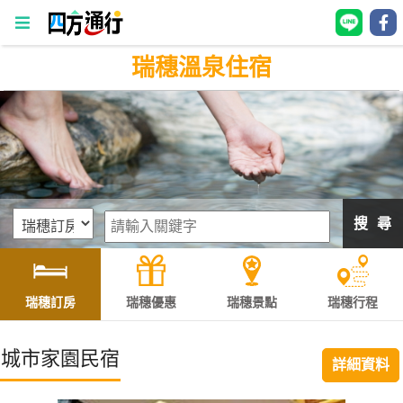
瑞穗溫泉住宿
四
方
通
行
訂
房
搜 尋
台
灣
訂
瑞穗訂房
瑞穗優惠
瑞穗景點
瑞穗行程
房
城市家園民宿
詳細資料
直接跟飯店訂房
HOT