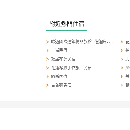
附近熱門住宿
⋟
歐遊國際連鎖精品旅館-花蓮館...
⋟
花
⋟
十街民宿
⋟
拾
⋟
穎居花蓮民宿
⋟
北
⋟
花蓮希臘手作旅店民宿
⋟
英
⋟
繆斯民宿
⋟
美
⋟
吉普賽民宿
⋟
葛