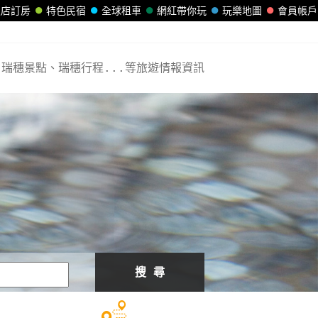
飯店訂房
特色民宿
全球租車
網紅帶你玩
玩樂地圖
會員帳戶
瑞穗景點、瑞穗行程...等旅遊情報資訊
搜 尋