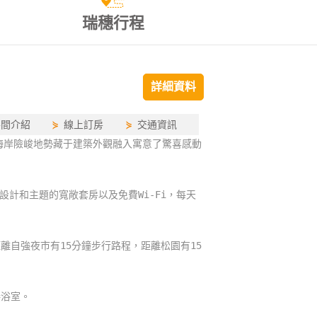
瑞穗行程
詳細資料
房間介紹
⋟
線上訂房
⋟
交通資訊
海岸險峻地勢藏于建築外觀融入寓意了驚喜感動
計和主題的寬敞套房以及免費Wi-Fi，每天
離自強夜市有15分鐘步行路程，距離松園有15
接浴室。