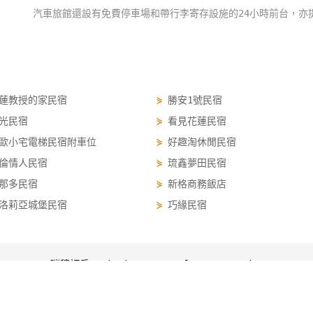
汽車旅館還設有免費停車場和帶行李寄存設施的24小時前台，亦
蓮教授的家民宿
⋟
勝安1號民宿
光民宿
⋟
看見花蓮民宿
歐小宅電梯民宿附車位
⋟
好趣淘休閒民宿
倫情人民宿
⋟
琉鑫夢田民宿
那多民宿
⋟
新格商務飯店
洛莉亞城堡民宿
⋟
巧緣民宿
瑞穗訂房 ruisui.easytravel.com.tw/order
瑞穗訂房
瑞穗優惠
瑞穗景點
瑞穗行程