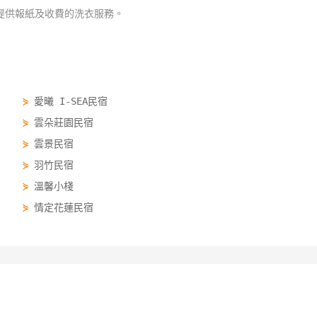
提供報紙及收費的洗衣服務。
⋟
愛曦 I-SEA民宿
⋟
雲朵莊園民宿
⋟
雲景民宿
⋟
羽竹民宿
⋟
溫馨小棧
⋟
情定花蓮民宿