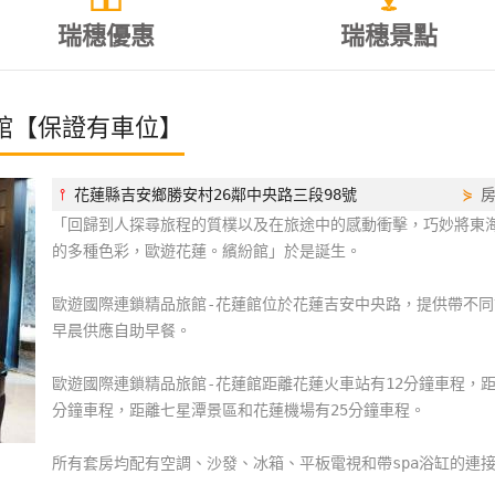
瑞穗優惠
瑞穗景點
館【保證有車位】
⫯
花蓮縣吉安鄉勝安村26鄰中央路三段98號
⋟
「回歸到人探尋旅程的質樸以及在旅途中的感動衝擊，巧妙將東
的多種色彩，歐遊花蓮。繽紛館」於是誕生。
歐遊國際連鎖精品旅館-花蓮館位於花蓮吉安中央路，提供帶不同設
早晨供應自助早餐。
歐遊國際連鎖精品旅館-花蓮館距離花蓮火車站有12分鐘車程，距
分鐘車程，距離七星潭景區和花蓮機場有25分鐘車程。
所有套房均配有空調、沙發、冰箱、平板電視和帶spa浴缸的連