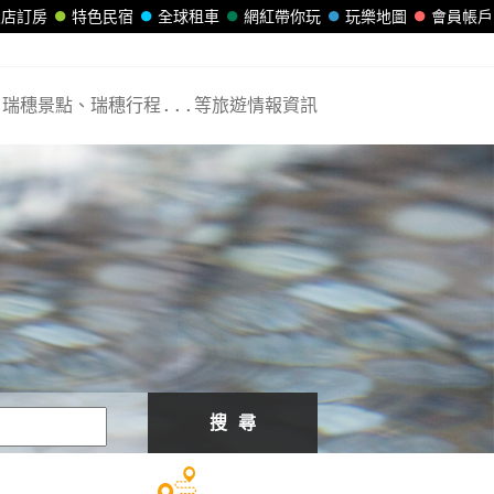
飯店訂房
特色民宿
全球租車
網紅帶你玩
玩樂地圖
會員帳戶
瑞穗景點、瑞穗行程...等旅遊情報資訊
搜 尋