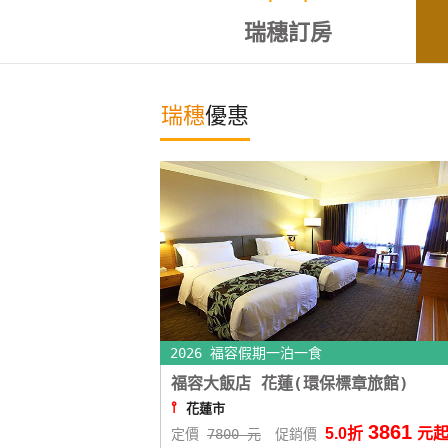
瑞穗訂房
瑞穗
優惠
2026 福容假期一泊一食
福容大飯店 花蓮(環保標章旅館)
⫯
花蓮市
3861
5.0折
元
定價
7800 元
促銷價